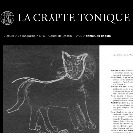
Accueil
>
Le magazine
>
N°11 : Cahier de Dessin : PAUL
>
demon du dessin