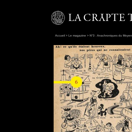
Accueil
>
Le magazine
>
N°3 : Anachroniques du Moye