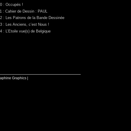
0 : Occupés !
1 : Cahier de Dessin : PAUL
2 : Les Patrons de la Bande Dessinée
3 : Les Anciens, c’est Nous !
4 : L’Etoile vue(s) de Belgique
raphine Graphics |