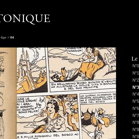
n-âge
>
04
Le
N°0
N°1
N°2
N°3
N°4
N°5
N°6
N°7
N°8
N°8
N°9 