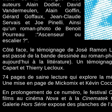
auteurs Alain Dodier, David
Vandermeulen, Alain Goffin,
Gérard Goffaux, Jean-Claude
Servais et Joe Pinelli. Ainsi
qu’un roman-photo de Benoit
Pourreau :"Ascenseur ou
escalier ?".
Côté face, le témoignage de José Ramon La
est passé de la bande dessinée au roman-pho
aujourd’hui à la littérature). Un témoigna
Capart et Thierry Lecloux.
74 pages de saine lecture qui explore la mé
Une mise en page de Mickomix et Kévin Cocq
En prolongement de ce numéro, le festival
O
films au cinéma
Nova
et à la
Cinematek
t
Galerie
Hors Série
expose des planches de l’a