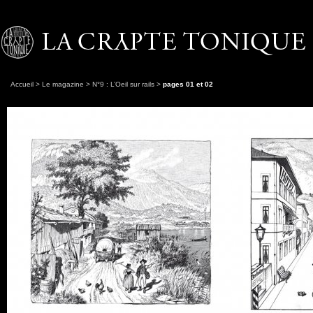
Accueil
>
Le magazine
>
N°9 : L’Oeil sur rails
>
pages 01 et 02