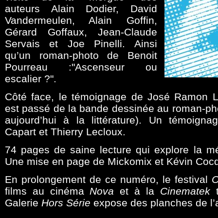
auteurs Alain Dodier, David
Vandermeulen, Alain Goffin,
Gérard Goffaux, Jean-Claude
Servais et Joe Pinelli. Ainsi
qu’un roman-photo de Benoit
Pourreau :"Ascenseur ou
escalier ?".
Côté face, le témoignage de José Ramon La
est passé de la bande dessinée au roman-pho
aujourd’hui à la littérature). Un témoigna
Capart et Thierry Lecloux.
74 pages de saine lecture qui explore la mé
Une mise en page de Mickomix et Kévin Cocq
En prolongement de ce numéro, le festival
O
films au cinéma
Nova
et à la
Cinematek
t
Galerie
Hors Série
expose des planches de l’a