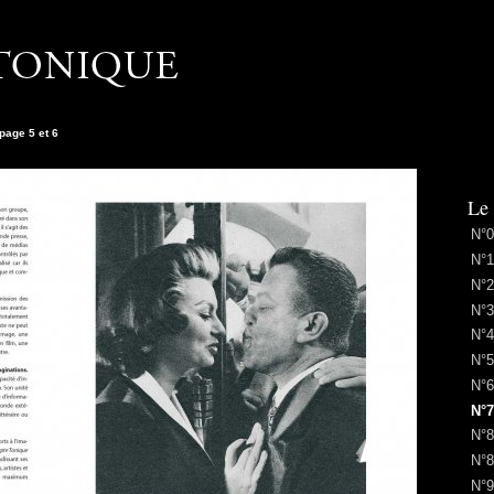
page 5 et 6
Le
N°0
N°1
N°2
N°3
N°4
N°5
N°6
N°7
N°8
N°8
N°9 