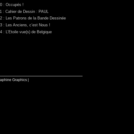
0 : Occupés !
1 : Cahier de Dessin : PAUL
2 : Les Patrons de la Bande Dessinée
3 : Les Anciens, c’est Nous !
4 : L’Etoile vue(s) de Belgique
raphine Graphics |