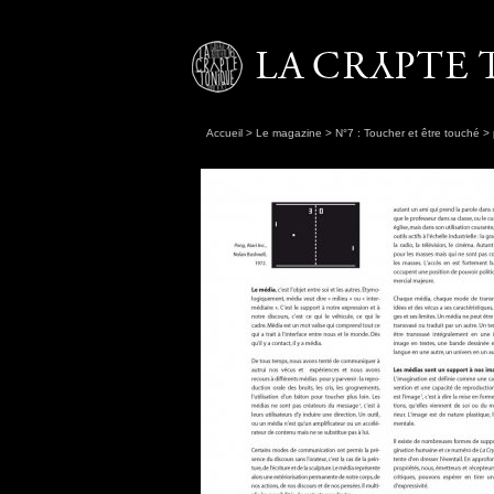
Accueil
>
Le magazine
>
N°7 : Toucher et être touché
>