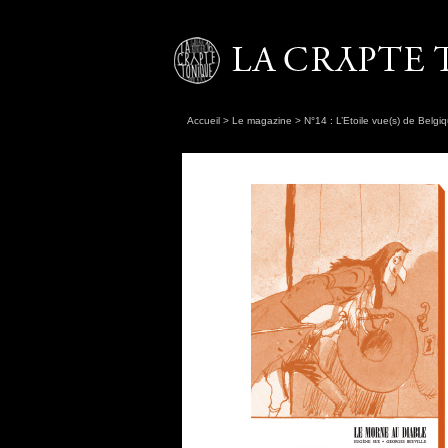
Accueil
>
Le magazine
>
N°14 : L’Etoile vue(s) de Belgi