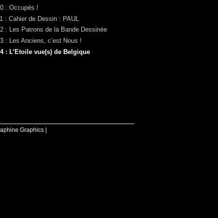
0 : Occupés !
1 : Cahier de Dessin : PAUL
2 : Les Patrons de la Bande Dessinée
3 : Les Anciens, c’est Nous !
4 : L’Etoile vue(s) de Belgique
raphine Graphics |