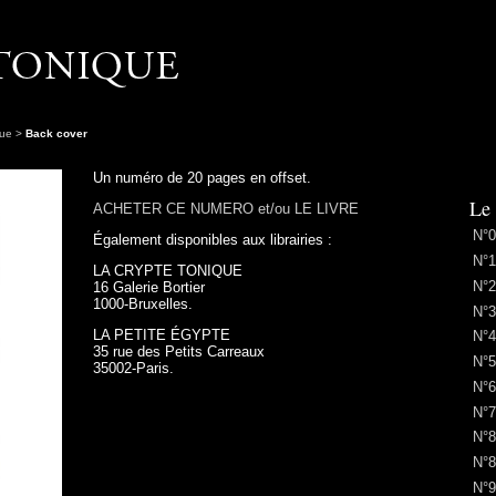
que
>
Back cover
Un numéro de 20 pages en offset.
Le
ACHETER CE NUMERO et/ou LE LIVRE
N°0
Également disponibles aux librairies :
N°1
LA CRYPTE TONIQUE
N°2
16 Galerie Bortier
1000-Bruxelles.
N°3
LA PETITE ÉGYPTE
N°4
35 rue des Petits Carreaux
N°5
35002-Paris.
N°6
N°7
N°8
N°8
N°9 