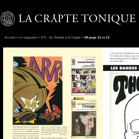
Accueil
>
Le magazine
>
N°0 : Du Temple à la Crypte
>
08.page 12 et 13